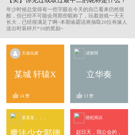
【奖】你见过或取过最中二的昵称是什么？
年少时候总觉得有一些字眼在今天的自己看来仍然很
酷，但已经不可能会用那些昵称了，玩着游戏一天天
长大，已经很满足了啊~本期谕霸说将抽取20位有缘人
送出时装碎片*10的奖励~
天谕玩家
清寒阿
某城 轩辕X
立华奏
24
赞
13
赞
某某某，，，
陆犯焉识
魔法少女郭德
赵日天，我公会的，